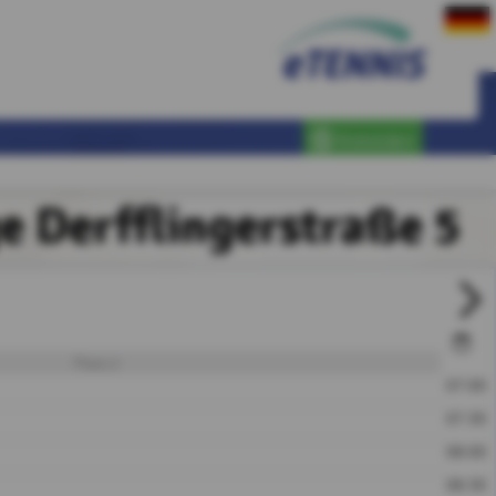
Anmelden
e Derfflingerstraße 5
Platz 2
07:00
07:30
08:00
08:30