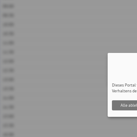
09:00
09:30
10:00
10:30
11:00
11:30
12:00
12:30
13:00
Dieses Portal
13:30
Verhaltens de
14:00
Alle abl
14:30
15:00
15:30
16:00