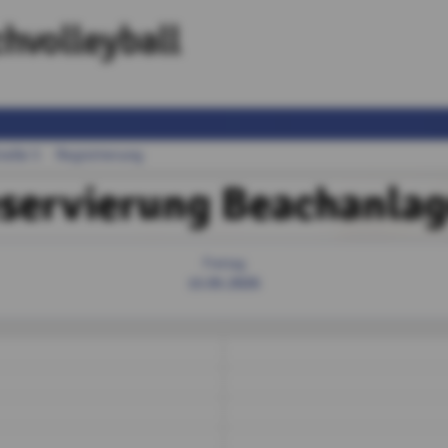
hvolleyball
raße 5
Registrierung
servierung Beachanlag
Freitag
15.05.2026