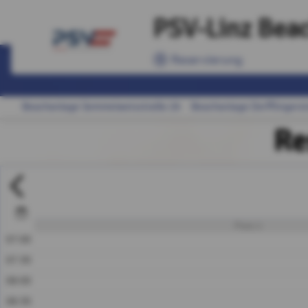
PSV-Linz Beac
Reservierung
Beachanlage Semmelweisstraße 29
Beachanlage Derfflingerst
Re
Platz 1
07:00
07:30
08:00
08:30