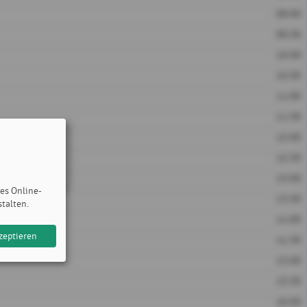
09:00
09:30
10:00
10:30
11:00
11:30
12:00
12:30
13:00
des Online-
13:30
stalten.
14:00
zeptieren
14:30
15:00
15:30
16:00